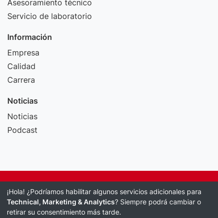
Asesoramiento técnico
Servicio de laboratorio
Información
Empresa
Calidad
Carrera
Noticias
Noticias
Podcast
Pie de imprenta
¡Hola! ¿Podríamos habilitar algunos servicios adicionales para
Política de protección de datos
Technical, Marketing & Analytics
? Siempre podrá cambiar o
retirar su consentimiento más tarde.
Términos y condiciones generales comerciales y de