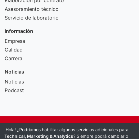
Elaboración por contrato
Asesoramiento técnico
Servicio de laboratorio
Información
Empresa
Calidad
Carrera
Noticias
Noticias
Podcast
Pie de imprenta
¡Hola! ¿Podríamos habilitar algunos servicios adicionales para
Política de protección de datos
Technical, Marketing & Analytics
? Siempre podrá cambiar o