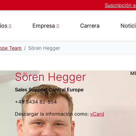
Suscripción a
ios
Empresa
Carrera
Notic
rope Team
Sören Hegger
Sören Hegger
M
Sales Support Central Europe
+49 5434 82-854
Descargar la información como:
vCard