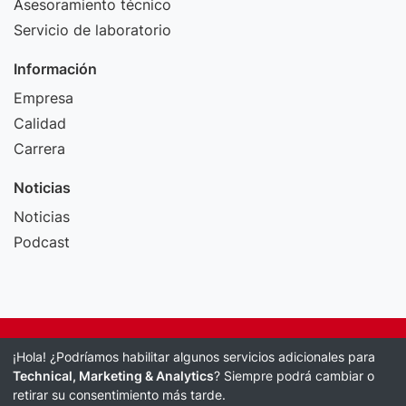
Asesoramiento técnico
Servicio de laboratorio
Información
Empresa
Calidad
Carrera
Noticias
Noticias
Podcast
Pie de imprenta
¡Hola! ¿Podríamos habilitar algunos servicios adicionales para
Política de protección de datos
Technical, Marketing & Analytics
? Siempre podrá cambiar o
retirar su consentimiento más tarde.
Términos y condiciones generales comerciales y de