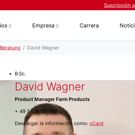
Suscripción a
ios
Empresa
Carrera
Notic
 Beratung
David Wagner
B.Sc.
David Wagner
Product Manager Farm Products
+ 49 5434 82-746
Descargar la información como:
vCard