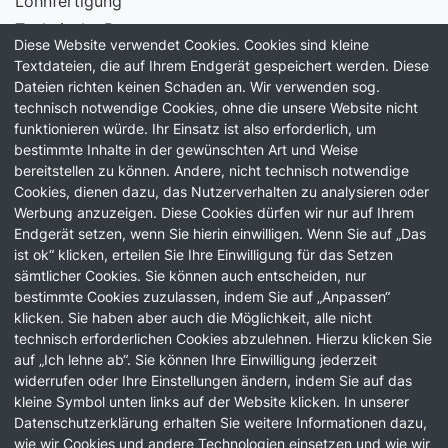
Lohnfertigung
Technische Beratung
Diese Website verwendet Cookies. Cookies sind kleine
Laborservice
Textdateien, die auf Ihrem Endgerät gespeichert werden. Diese
Dateien richten keinen Schaden an. Wir verwenden sog.
Information
technisch notwendige Cookies, ohne die unsere Website nicht
funktionieren würde. Ihr Einsatz ist also erforderlich, um
Unternehmen
bestimmte Inhalte in der gewünschten Art und Weise
Qualität
bereitstellen zu können. Andere, nicht technisch notwendige
Karriere
Cookies, dienen dazu, das Nutzerverhalten zu analysieren oder
Werbung anzuzeigen. Diese Cookies dürfen wir nur auf Ihrem
News
Endgerät setzen, wenn Sie hierin einwilligen. Wenn Sie auf „Das
ist ok“ klicken, erteilen Sie Ihre Einwilligung für das Setzen
News
sämtlicher Cookies. Sie können auch entscheiden, nur
Podcast
bestimmte Cookies zuzulassen, indem Sie auf „Anpassen“
klicken. Sie haben aber auch die Möglichkeit, alle nicht
technisch erforderlichen Cookies abzulehnen. Hierzu klicken Sie
auf „Ich lehne ab“. Sie können Ihre Einwilligung jederzeit
widerrufen oder Ihre Einstellungen ändern, indem Sie auf das
kleine Symbol unten links auf der Website klicken. In unserer
Impressum
Datenschutzerklärung erhalten Sie weitere Informationen dazu,
Datenschutz
wie wir Cookies und andere Technologien einsetzen und wie wir