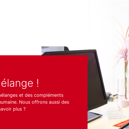
élange !
mélanges et des compléments
 humaine. Nous offrons aussi des
savoir plus ?