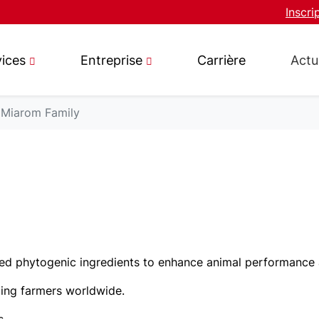
Inscri
vices
Entreprise
Carrière
Actu
Miarom Family
cted phytogenic ingredients to enhance animal performance 
ping farmers worldwide.