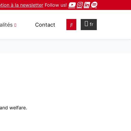
ption à la newsletter
Follow us!
fr
alités
Contact
and welfare.