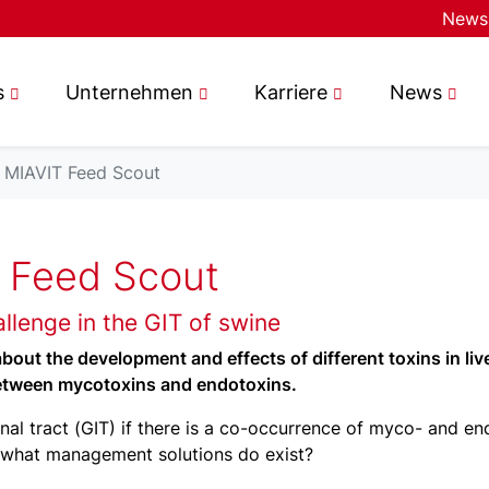
News
s
Unternehmen
Karriere
News
- MIAVIT Feed Scout
T Feed Scout
lenge in the GIT of swine
about the development and effects of different toxins in liv
between mycotoxins and endotoxins.
inal tract (GIT) if there is a co-occurrence of myco- and e
d what management solutions do exist?