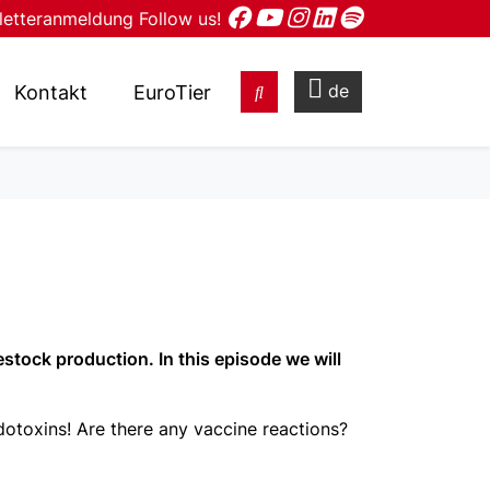
letteranmeldung
Follow us!
de
Kontakt
EuroTier
estock production. In this episode we will
ndotoxins! Are there any vaccine reactions?