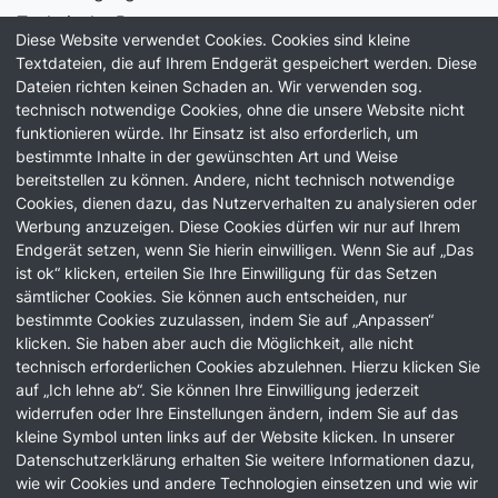
Technische Beratung
Diese Website verwendet Cookies. Cookies sind kleine
Laborservice
Textdateien, die auf Ihrem Endgerät gespeichert werden. Diese
Dateien richten keinen Schaden an. Wir verwenden sog.
Information
technisch notwendige Cookies, ohne die unsere Website nicht
funktionieren würde. Ihr Einsatz ist also erforderlich, um
Unternehmen
bestimmte Inhalte in der gewünschten Art und Weise
Qualität
bereitstellen zu können. Andere, nicht technisch notwendige
Karriere
Cookies, dienen dazu, das Nutzerverhalten zu analysieren oder
Werbung anzuzeigen. Diese Cookies dürfen wir nur auf Ihrem
News
Endgerät setzen, wenn Sie hierin einwilligen. Wenn Sie auf „Das
ist ok“ klicken, erteilen Sie Ihre Einwilligung für das Setzen
News
sämtlicher Cookies. Sie können auch entscheiden, nur
Podcast
bestimmte Cookies zuzulassen, indem Sie auf „Anpassen“
klicken. Sie haben aber auch die Möglichkeit, alle nicht
technisch erforderlichen Cookies abzulehnen. Hierzu klicken Sie
auf „Ich lehne ab“. Sie können Ihre Einwilligung jederzeit
widerrufen oder Ihre Einstellungen ändern, indem Sie auf das
kleine Symbol unten links auf der Website klicken. In unserer
Impressum
Datenschutzerklärung erhalten Sie weitere Informationen dazu,
Datenschutz
wie wir Cookies und andere Technologien einsetzen und wie wir