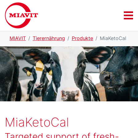
MIAVIT
Tierernährung
Produkte
MiaKetoCal
MiaKetoCal
Targeted support of fresh-